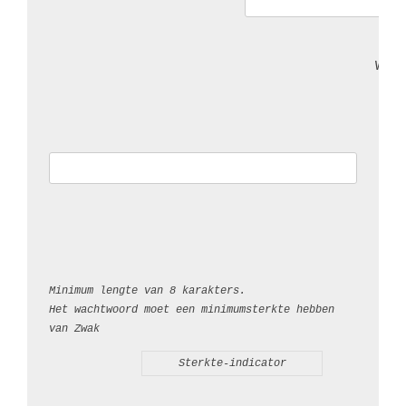
Wac
Minimum lengte van 8 karakters. 
Het wachtwoord moet een minimumsterkte hebben 
van Zwak
Sterkte-indicator