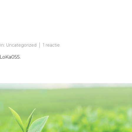
op
ën:
Uncategorized
1 reactie
Nieuws
 LoKa055.