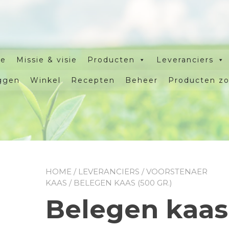
e
Missie & visie
Producten
Leveranciers
ggen
Winkel
Recepten
Beheer
Producten z
HOME
/
LEVERANCIERS
/
VOORSTENAER
KAAS
/ BELEGEN KAAS (500 GR.)
Belegen kaas