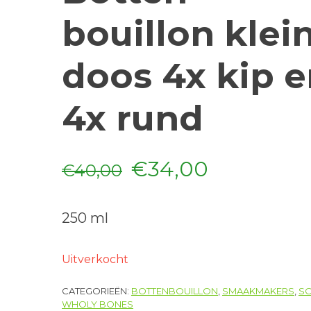
bouillon klei
doos 4x kip 
4x rund
Oorspronkelijke
Huidige
€
34,00
€
40,00
prijs
prijs
250 ml
was:
is:
€40,00.
€34,00.
Uitverkocht
CATEGORIEËN:
BOTTENBOUILLON
,
SMAAKMAKERS
,
S
WHOLY BONES