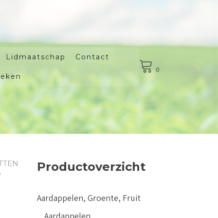
Lidmaatschap
Contact
0
oeken
TTEN
Productoverzicht
D
Aardappelen, Groente, Fruit
Aardappelen