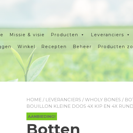
e
Missie & visie
Producten
Leveranciers
ggen
Winkel
Recepten
Beheer
Producten z
HOME
/
LEVERANCIERS
/
WHOLY BONES
/ BO
BOUILLON KLEINE DOOS 4X KIP EN 4X RUN
AANBIEDING!
Botten