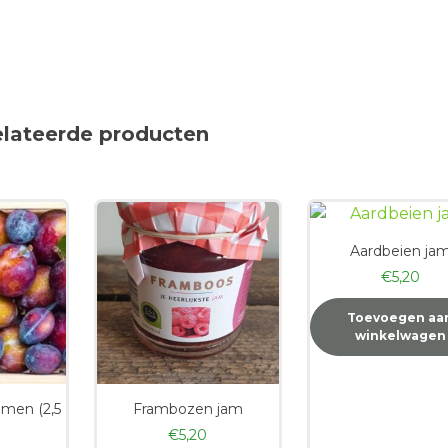
elateerde producten
Aardbeien ja
€
5,20
Toevoegen aa
winkelwagen
imen (2,5
Frambozen jam
€
5,20