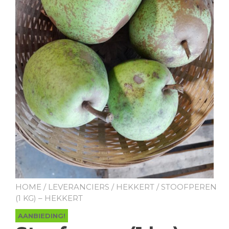
HOME
/
LEVERANCIERS
/
HEKKERT
/ STOOFPEREN
(1 KG) – HEKKERT
AANBIEDING!