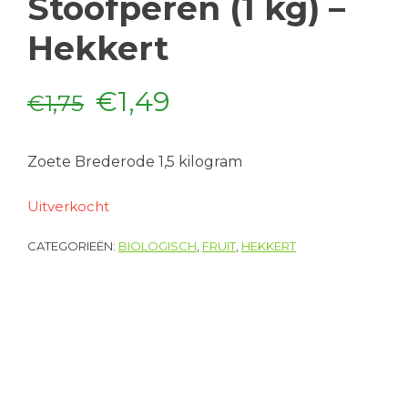
Stoofperen (1 kg) –
Hekkert
Oorspronkelijke
Huidige
€
1,49
€
1,75
prijs
prijs
Zoete Brederode 1,5 kilogram
was:
is:
Uitverkocht
€1,75.
€1,49.
CATEGORIEËN:
BIOLOGISCH
,
FRUIT
,
HEKKERT