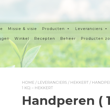
e
Missie & visie
Producten
Leveranciers
ggen
Winkel
Recepten
Beheer
Producten z
HOME
/
LEVERANCIERS
/
HEKKERT
/ HANDPE
1 KG) – HEKKERT
Handperen ( 