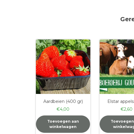
Ger
Aardbeien (400 gr)
Elstar appels
€
4,00
€
2,60
Toevoegen aan
Toevoegen
winkelwagen
winkelwa