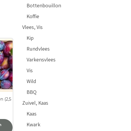
Bottenbouillon
Koffie
Vlees, Vis
Kip
Rundvlees
Varkensvlees
Vis
Wild
BBQ
n (2,5
Zuivel, Kaas
Kaas
Kwark
n