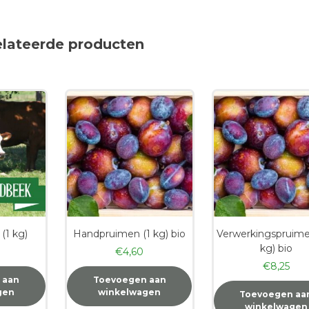
elateerde producten
 (1 kg)
Handpruimen (1 kg) bio
Verwerkingspruime
kg) bio
€
4,60
€
8,25
 aan
Toevoegen aan
gen
winkelwagen
Toevoegen aa
winkelwagen