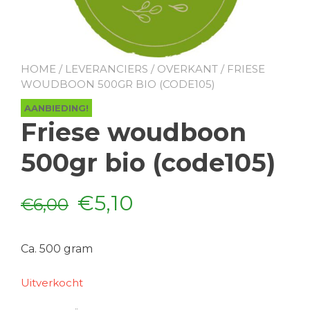
HOME
/
LEVERANCIERS
/
OVERKANT
/ FRIESE
WOUDBOON 500GR BIO (CODE105)
AANBIEDING!
Friese woudboon
500gr bio (code105)
Oorspronkelijke
Huidige
€
5,10
€
6,00
prijs
prijs
Ca. 500 gram
was:
is:
Uitverkocht
€6,00.
€5,10.