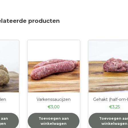
elateerde producten
len
Varkenssaucijzen
Gehakt (half-om-h
€
3,00
€
3,25
 aan
Toevoegen aan
Toevoegen aa
gen
winkelwagen
winkelwagen