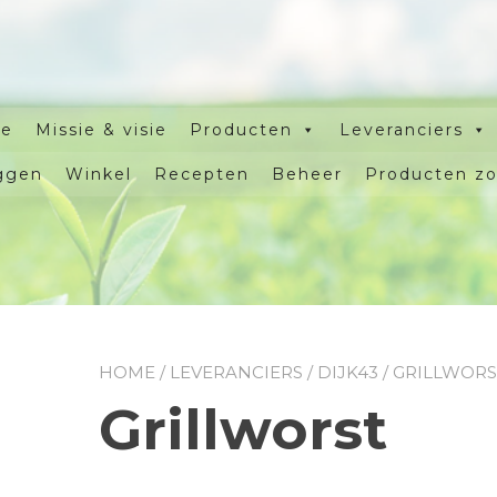
e
Missie & visie
Producten
Leveranciers
ggen
Winkel
Recepten
Beheer
Producten z
HOME
/
LEVERANCIERS
/
DIJK43
/ GRILLWORS
Grillworst