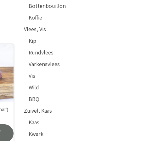
Bottenbouillon
Koffie
Vlees, Vis
Kip
Rundvlees
Varkensvlees
Vis
Wild
BBQ
alf)
Zuivel, Kaas
Kaas
n
Kwark