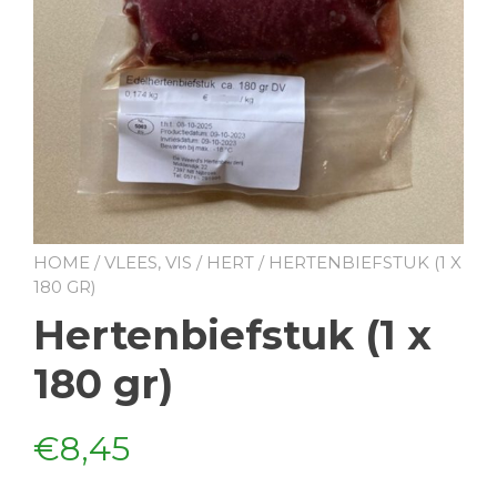
HOME
/
VLEES, VIS
/
HERT
/ HERTENBIEFSTUK (1 X
180 GR)
Hertenbiefstuk (1 x
180 gr)
€
8,45