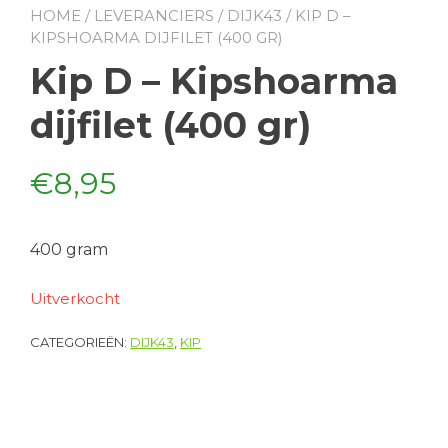
HOME
/
LEVERANCIERS
/
DIJK43
/ KIP D –
KIPSHOARMA DIJFILET (400 GR)
Kip D – Kipshoarma
dijfilet (400 gr)
€
8,95
400 gram
Uitverkocht
CATEGORIEËN:
DIJK43
,
KIP