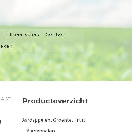
Lidmaatschap
Contact
oeken
A ST
Productoverzicht
o
Aardappelen, Groente, Fruit
Aardappelen