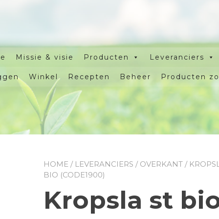
e
Missie & visie
Producten
Leveranciers
ggen
Winkel
Recepten
Beheer
Producten z
HOME
/
LEVERANCIERS
/
OVERKANT
/ KROPSL
BIO (CODE1900)
Kropsla st bi