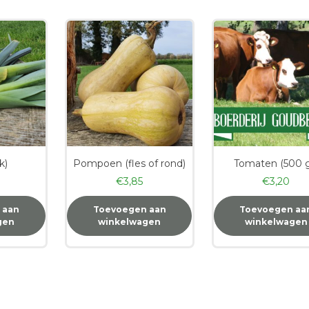
k)
Pompoen (fles of rond)
Tomaten (500 g
€
3,85
€
3,20
 aan
Toevoegen aan
Toevoegen aa
gen
winkelwagen
winkelwagen