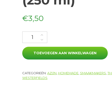
(250 ml)
€
3,50
Kruidenazijn (250 ml) aantal
TOEVOEGEN AAN WINKELWAGEN
CATEGORIEËN:
AZIJN
,
HOMEMADE
,
SMAAKMAKERS
,
TH
WESTERFIELDS