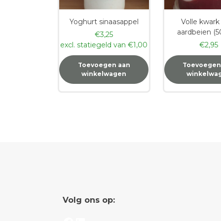
Yoghurt sinaasappel
Volle kwar
aardbeien (5
€
3,25
excl. statiegeld van
€
1,00
€
2,95
Toevoegen aan
Toevoegen
winkelwagen
winkelwa
Volg ons op: