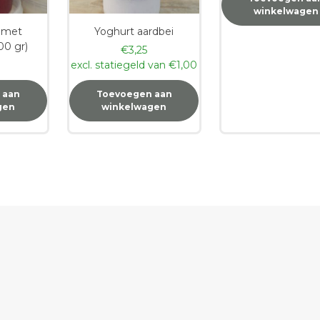
winkelwagen
k met
Yoghurt aardbei
00 gr)
€
3,25
excl. statiegeld van
€
1,00
 aan
Toevoegen aan
gen
winkelwagen