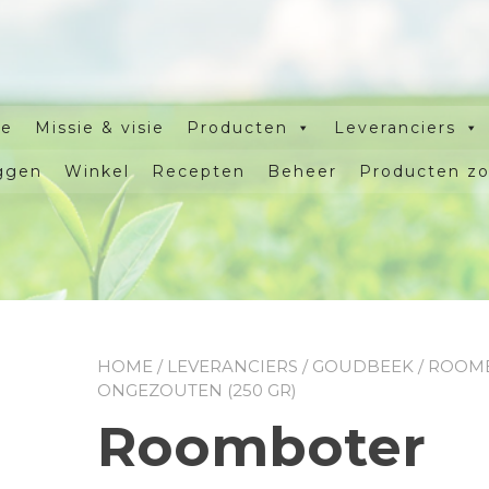
e
Missie & visie
Producten
Leveranciers
ggen
Winkel
Recepten
Beheer
Producten z
HOME
/
LEVERANCIERS
/
GOUDBEEK
/ ROOM
ONGEZOUTEN (250 GR)
Roomboter