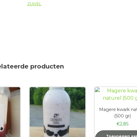
ZUIVEL
elateerde producten
Magere kwark nat
(500 gr)
€
2,85
Toevoegen aa