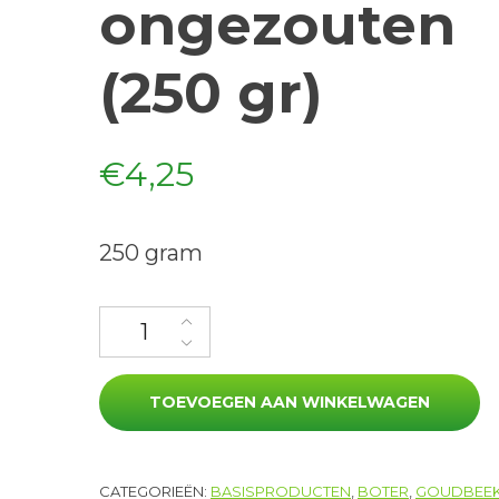
ongezouten
(250 gr)
€
4,25
250 gram
Roomboter ongezouten (250 gr) aantal
TOEVOEGEN AAN WINKELWAGEN
CATEGORIEËN:
BASISPRODUCTEN
,
BOTER
,
GOUDBEE