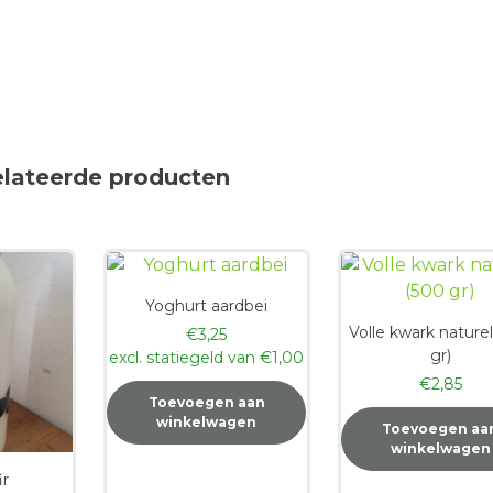
elateerde producten
Yoghurt aardbei
Volle kwark nature
€
3,25
gr)
excl. statiegeld van
€
1,00
€
2,85
Toevoegen aan
winkelwagen
Toevoegen aa
winkelwagen
ir