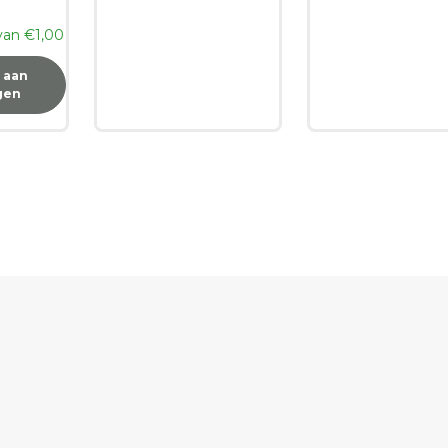
 van
€
1,00
 aan
gen