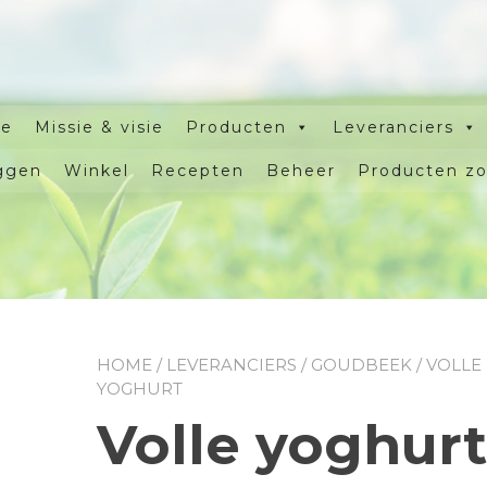
e
Missie & visie
Producten
Leveranciers
ggen
Winkel
Recepten
Beheer
Producten z
HOME
/
LEVERANCIERS
/
GOUDBEEK
/ VOLLE
YOGHURT
Volle yoghurt