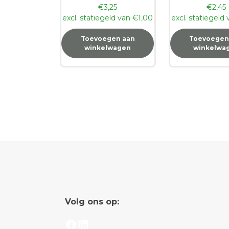
€
3,25
€
2,45
excl. statiegeld van
€
1,00
excl. statiegeld
Toevoegen aan
Toevoegen
winkelwagen
winkelwa
Volg ons op:
Facebook
LinkedIn