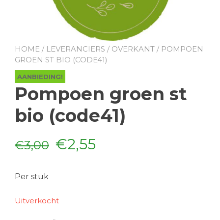
HOME
/
LEVERANCIERS
/
OVERKANT
/ POMPOEN
GROEN ST BIO (CODE41)
AANBIEDING!
Pompoen groen st
bio (code41)
Oorspronkelijke
Huidige
€
2,55
€
3,00
prijs
prijs
Per stuk
was:
is:
Uitverkocht
€3,00.
€2,55.