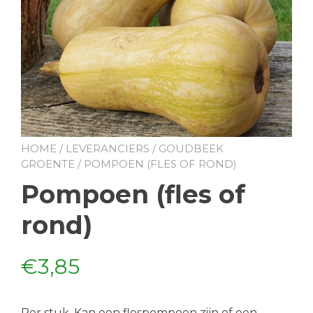
HOME
/
LEVERANCIERS
/
GOUDBEEK
GROENTE
/ POMPOEN (FLES OF ROND)
Pompoen (fles of
rond)
€
3,85
Per stuk. Kan een flespompoen zijn of een