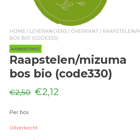
HOME
/
LEVERANCIERS
/
OVERKANT
/ RAAPSTELEN/
BOS BIO (CODE330)
AANBIEDING!
Raapstelen/mizuma
bos bio (code330)
Oorspronkelijke
Huidige
€
2,12
€
2,50
prijs
prijs
Per bos
was:
is:
Uitverkocht
€2,50.
€2,12.