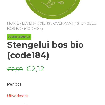
HOME
/
LEVERANCIERS
/
OVERKANT
/ STENGELUI
BOS BIO (CODE184)
AANBIEDING!
Stengelui bos bio
(code184)
Oorspronkelijke
Huidige
€
2,12
€
2,50
prijs
prijs
Per bos
was:
is:
Uitverkocht
€2,50.
€2,12.