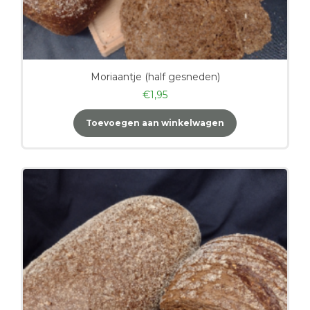
Moriaantje (half gesneden)
€
1,95
Toevoegen aan winkelwagen