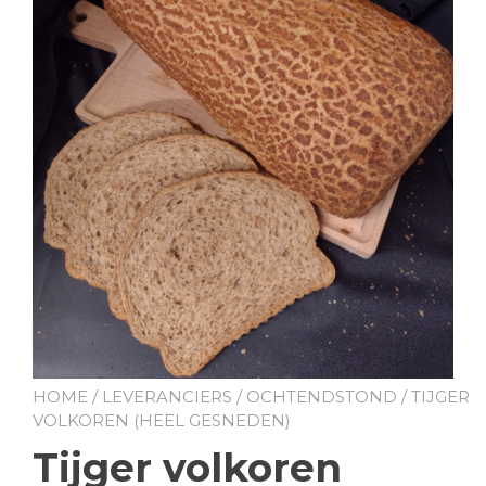
HOME
/
LEVERANCIERS
/
OCHTENDSTOND
/ TIJGER
VOLKOREN (HEEL GESNEDEN)
Tijger volkoren