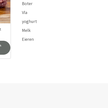
Boter
Vla
yoghurt
t
Melk
Eieren
n