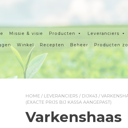
e
Missie & visie
Producten
Leveranciers
ggen
Winkel
Recepten
Beheer
Producten z
HOME
/
LEVERANCIERS
/
DIJK43
/ VARKENSH
(EXACTE PRIJS BIJ KASSA AANGEPAST)
Varkenshaas