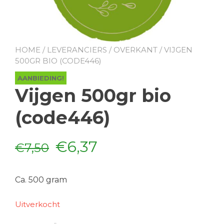
HOME
/
LEVERANCIERS
/
OVERKANT
/ VIJGEN
500GR BIO (CODE446)
AANBIEDING!
Vijgen 500gr bio
(code446)
Oorspronkelijke
Huidige
€
6,37
€
7,50
prijs
prijs
Ca. 500 gram
was:
is:
Uitverkocht
€7,50.
€6,37.