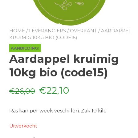
HOME
/
LEVERANCIERS
/
OVERKANT
/ AARDAPPEL
KRUIMIG 10KG BIO (CODE15)
AANBIEDING!
Aardappel kruimig
10kg bio (code15)
Oorspronkelijke
Huidige
€
22,10
€
26,00
prijs
prijs
Ras kan per week veschillen. Zak 10 kilo
was:
is:
Uitverkocht
€26,00.
€22,10.