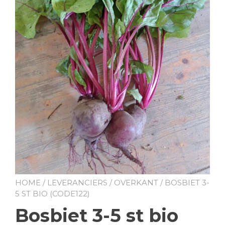
HOME
/
LEVERANCIERS
/
OVERKANT
/ BOSBIET 3-
5 ST BIO (CODE122)
Bosbiet 3-5 st bio