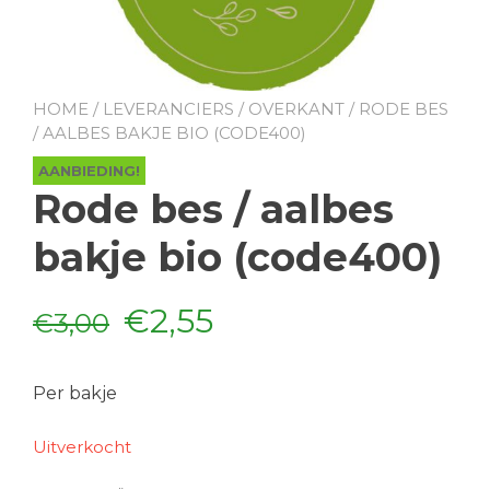
HOME
/
LEVERANCIERS
/
OVERKANT
/ RODE BES
/ AALBES BAKJE BIO (CODE400)
AANBIEDING!
Rode bes / aalbes
bakje bio (code400)
Oorspronkelijke
Huidige
€
2,55
€
3,00
prijs
prijs
Per bakje
was:
is:
Uitverkocht
€3,00.
€2,55.